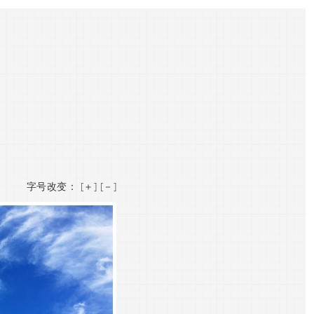
字号改变：
[＋]
[－]