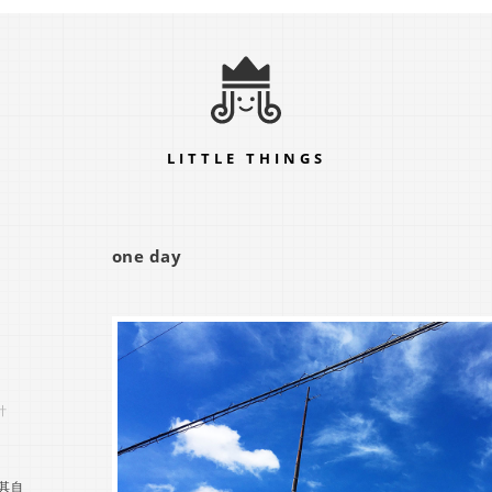
LITTLE THINGS
one day
计
其自