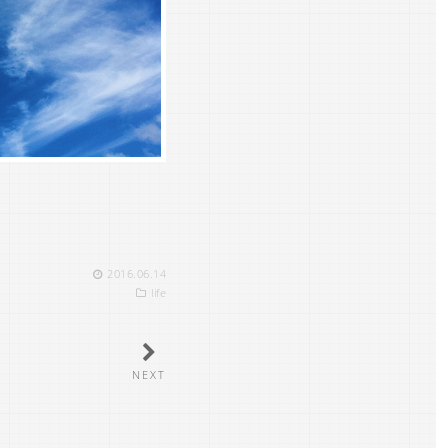
2016.06.14
life
NEXT