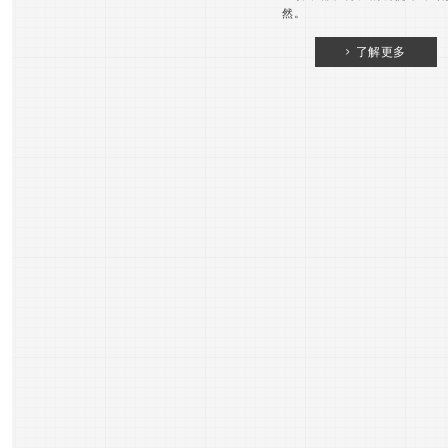
然。
了解更多