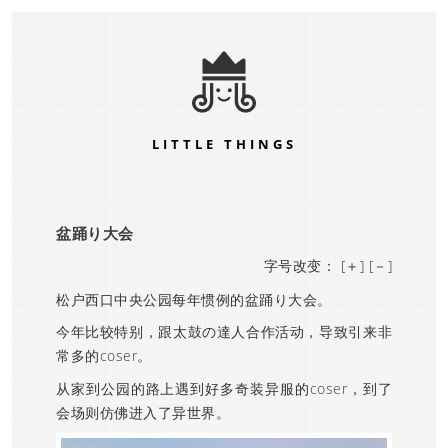
LITTLE THINGS
盆踊り大会
字号改变：
[＋]
[－]
松户西口中央公园每年惯例的盆踊り大会。
今年比较特别，跟太鼓の達人合作活动，导致引来非
常多的coser。
从家到公园的路上遇到好多奇装异服的coser，到了
会场则仿佛进入了异世界。